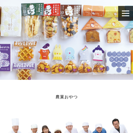
農菓おやつ