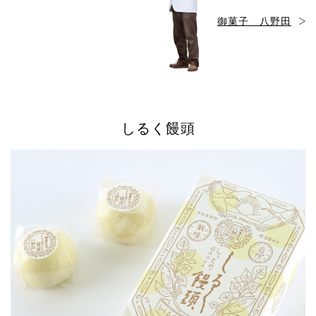
御菓子 八野田
しるく饅頭