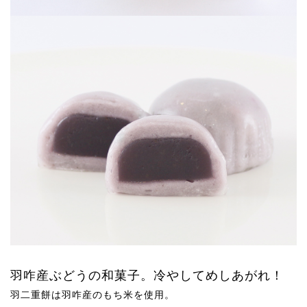
羽咋産ぶどうの和菓子。冷やしてめしあがれ！
羽二重餅は羽咋産のもち米を使用。